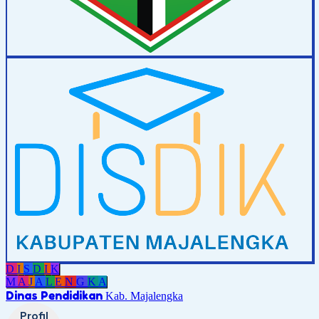
D
I
S
D
I
K
M
A
J
A
L
E
N
G
K
A
Dinas Pendidikan
Kab. Majalengka
Profil