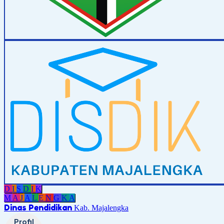
D
I
S
D
I
K
M
A
J
A
L
E
N
G
K
A
Dinas Pendidikan
Kab. Majalengka
Profil